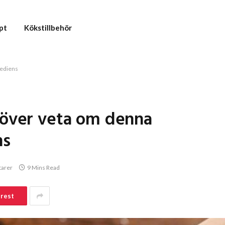
pt
Kökstillbehör
rediens
höver veta om denna
ns
tarer
9 Mins Read
erest