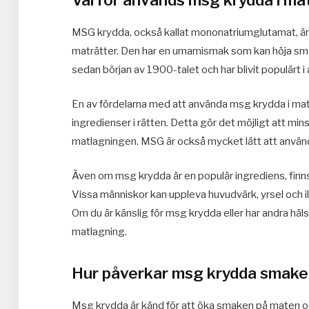
MSG krydda, också kallat mononatriumglutamat, är 
maträtter. Den har en umamismak som kan höja sma
sedan början av 1900-talet och har blivit populärt i
En av fördelarna med att använda msg krydda i mat
ingredienser i rätten. Detta gör det möjligt att m
matlagningen. MSG är också mycket lätt att använd
Även om msg krydda är en populär ingrediens, finns
Vissa människor kan uppleva huvudvärk, yrsel och 
Om du är känslig för msg krydda eller har andra häl
matlagning.
Hur påverkar msg krydda smake
Msg krydda är känd för att öka smaken på maten o