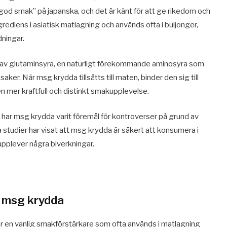
d smak” på japanska, och det är känt för att ge rikedom och
grediens i asiatisk matlagning och används ofta i buljonger,
dningar.
av glutaminsyra, en naturligt förekommande aminosyra som
aker. När msg krydda tillsätts till maten, binder den sig till
n mer kraftfull och distinkt smakupplevelse.
har msg krydda varit föremål för kontroverser på grund av
tudier har visat att msg krydda är säkert att konsumera i
upplever några biverkningar.
r msg krydda
 en vanlig smakförstärkare som ofta används i matlagning