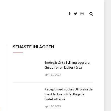
Facebook
Twitter
Instagram
SENASTE INLÄGGEN
Smörgåstårta fyllning äggröra:
Guide för en läcker tårta
april 11, 2023
Recept med nudlar: Utforska de
mest läckra och lättlagade
nudelrätterna
april 10, 2023