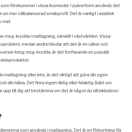
 som förekommer i vissa livsmedel. I pulverform används det
en mer välbalanserad smakprofil. Det är vanligt i asiatisk
v mat.
v msg-krydda i matlagning, särskilt i västvärlden. Vissa
soproblem, medan andra hävdar att det är en säker och
overser kring msg-krydda, är det fortfarande en populär
edelsprodukter.
matlagning eller inte, är det viktigt att göra din egen
ch din hälsa. Det finns ingen riktig eller felaktig åsikt om
upp till dig att bestämma om det är något du vill inkludera i
?
enserna som används i matlagning. Det är en förkortning för