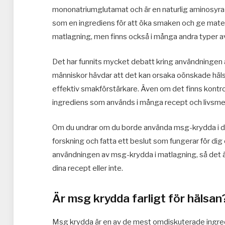
mononatriumglutamat och är en naturlig aminosyra
som en ingrediens för att öka smaken och ge maten 
matlagning, men finns också i många andra typer a
Det har funnits mycket debatt kring användningen a
människor hävdar att det kan orsaka oönskade häl
effektiv smakförstärkare. Även om det finns kontr
ingrediens som används i många recept och livsm
Om du undrar om du borde använda msg-krydda i din 
forskning och fatta ett beslut som fungerar för dig o
användningen av msg-krydda i matlagning, så det är 
dina recept eller inte.
Är msg krydda farligt för hälsan
Msg krydda är en av de mest omdiskuterade ingredi