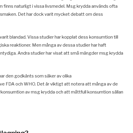
finns naturligt i vissa livsmedel. Msg krydda används ofta
a smaken. Det har dock varit mycket debatt om dess
rit blandad. Vissa studier har kopplat dess konsumtion till
iska reaktioner. Men många av dessa studier har haft
d entydiga. Andra studier har visat att små mängder msg krydda
har den godkänts som säker av olika
ive FDA och WHO. Det är viktigt att notera att många av de
erkonsumtion av msg krydda och att måttfull konsumtion sällan
tlagning?