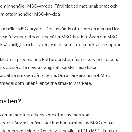
el som innehåller MSG-krydda. Färdiglagad mat, snabbmat och
om ofta innehåller MSG-krydda.
innehåller MSG-krydda. Den används ofta som en marinad för
 är också livsmedel som innehåller MSG-krydda. Även om MSG-
ckså vanligt i andra typer av mat, som t.ex. snacks och soppor.
nkluderar processade köttprodukter, såsom korv och bacon,
 också ofta i restaurangmat, särskilt i asiatiska
förbättra smaken på rätterna. Om du är känslig mot MSG-
ivsmedel som innehåller denna smakförstärkare.
kosten?
örekommande ingrediens som ofta används som
medel. För vissa människor kan konsumtion av MSG orsaka
de och svettningar. Om du vill undvika att äta MSG, finns det