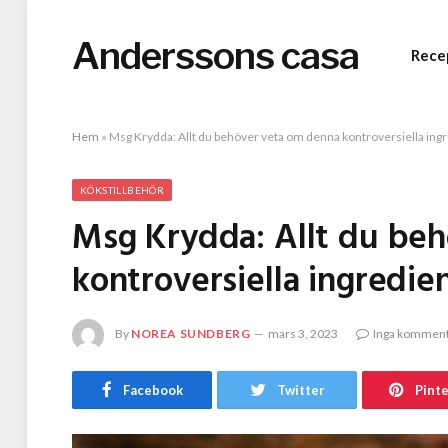
Anderssons casa
Rece
Hem
»
Msg Krydda: Allt du behöver veta om denna kontroversiella ing
KÖKSTILLBEHÖR
Msg Krydda: Allt du be
kontroversiella ingredie
By
NOREA SUNDBERG
mars 3, 2023
Inga kommen
Facebook
Twitter
Pint