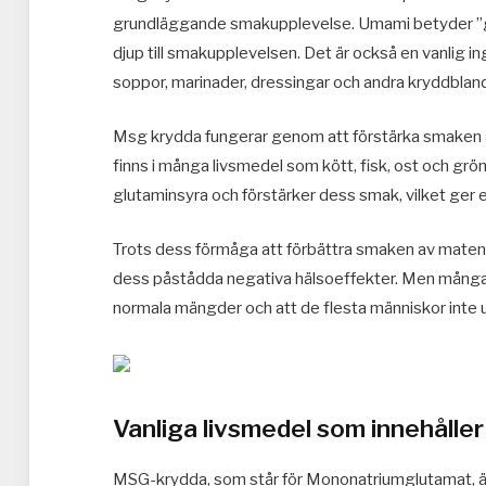
grundläggande smakupplevelse. Umami betyder ”go
djup till smakupplevelsen. Det är också en vanlig in
soppor, marinader, dressingar och andra kryddblan
Msg krydda fungerar genom att förstärka smaken 
finns i många livsmedel som kött, fisk, ost och gröns
glutaminsyra och förstärker dess smak, vilket ger e
Trots dess förmåga att förbättra smaken av maten 
dess påstådda negativa hälsoeffekter. Men många s
normala mängder och att de flesta människor inte 
Vanliga livsmedel som innehålle
MSG-krydda, som står för Mononatriumglutamat, är