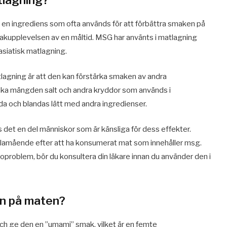
en ingrediens som ofta används för att förbättra smaken på
kupplevelsen av en måltid. MSG har använts i matlagning
 asiatisk matlagning.
lagning är att den kan förstärka smaken av andra
inska mängden salt och andra kryddor som används i
a och blandas lätt med andra ingredienser.
 det en del människor som är känsliga för dess effekter.
illamående efter att ha konsumerat mat som innehåller msg.
soproblem, bör du konsultera din läkare innan du använder den i
n på maten?
ch ge den en ”umami” smak, vilket är en femte