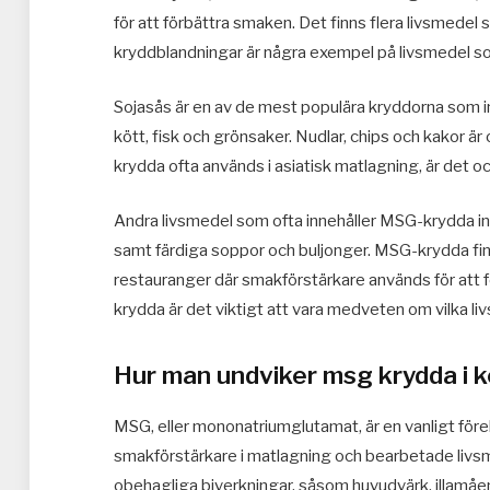
för att förbättra smaken. Det finns flera livsmed
kryddblandningar är några exempel på livsmedel s
Sojasås är en av de mest populära kryddorna som 
kött, fisk och grönsaker. Nudlar, chips och kakor
krydda ofta används i asiatisk matlagning, är det o
Andra livsmedel som ofta innehåller MSG-krydda i
samt färdiga soppor och buljonger. MSG-krydda finns
restauranger där smakförstärkare används för att 
krydda är det viktigt att vara medveten om vilka l
Hur man undviker msg krydda i 
MSG, eller mononatriumglutamat, är en vanligt f
smakförstärkare i matlagning och bearbetade livs
obehagliga biverkningar, såsom huvudvärk, illamåen