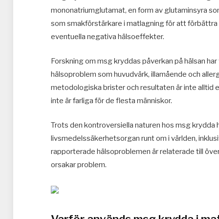
mononatriumglutamat, en form av glutaminsyra som 
som smakförstärkare i matlagning för att förbättr
eventuella negativa hälsoeffekter.
Forskning om msg kryddas påverkan på hälsan har va
hälsoproblem som huvudvärk, illamående och allerg
metodologiska brister och resultaten är inte allti
inte är farliga för de flesta människor.
Trots den kontroversiella naturen hos msg krydda 
livsmedelssäkerhetsorgan runt om i världen, inklus
rapporterade hälsoproblemen är relaterade till öv
orsakar problem.
Varför används msg krydda i ma